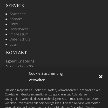
SERVICE
Startseite
Kontakt
Links
Downloads
Impressum
Datenschutz
Login
KONTAKT
Egbert Griebeling
Sandersbeek 23
37085 Göttingen
Cookie-Zustimmung
verwalten
Telefon: +49 - (0)551 - 48 80 52 28
Mobil: +49 - (0)171 - 41 31 311
Um dir ein optimales Erlebnis zu bieten, verwenden wir Technologien wie
Fax: +49 - (0)551 - 48 80 52 29
Cookies, um Geräteinformationen zu speichern und/oder darauf
zuzugreifen. Wenn du diesen Technologien zustimmst, können wir Daten
wie das Surfverhalten oder eindeutige IDs auf dieser Website verarbeiten.
info@animovida.de
Wenn du deine Zustimmung nicht erteilst oder zurückziehst, können