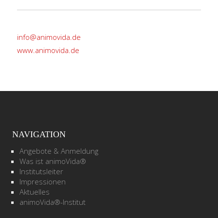
info@animovida.de
www.animovida.de
NAVIGATION
Angebote & Anmeldung
Was ist animoVida®
Institutsleiter
Impressionen
Aktuelles
animoVida®-Institut