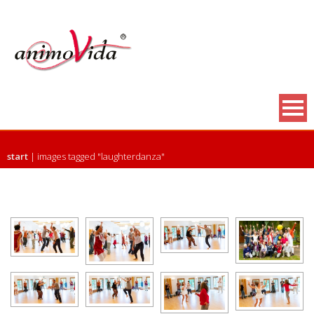
start
|
images tagged "laughterdanza"