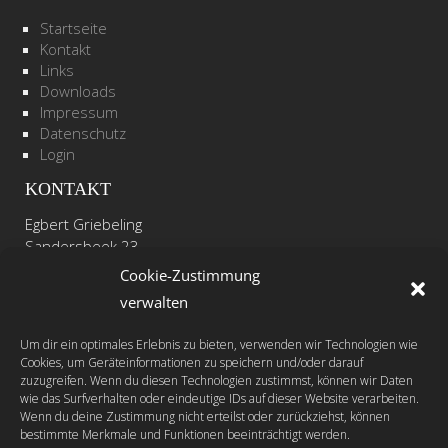
Startseite
Kontakt
Links
Downloads
Impressum
Datenschutz
Login
KONTAKT
Egbert Griebeling
Sandersbeek 23
37085 Göttingen
Cookie-Zustimmung
verwalten
Telefon: +49 - (0)551 - 48 80 52 28
Mobil: +49 - (0)171 - 41 31 311
Um dir ein optimales Erlebnis zu bieten, verwenden wir Technologien wie
Fax: +49 - (0)551 - 48 80 52 29
Cookies, um Geräteinformationen zu speichern und/oder darauf
zuzugreifen. Wenn du diesen Technologien zustimmst, können wir Daten
wie das Surfverhalten oder eindeutige IDs auf dieser Website verarbeiten.
info@animovida.de
Wenn du deine Zustimmung nicht erteilst oder zurückziehst, können
www.animovida.de
bestimmte Merkmale und Funktionen beeinträchtigt werden.
FOLLOW US