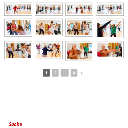
1
2
...
4
►
Suche