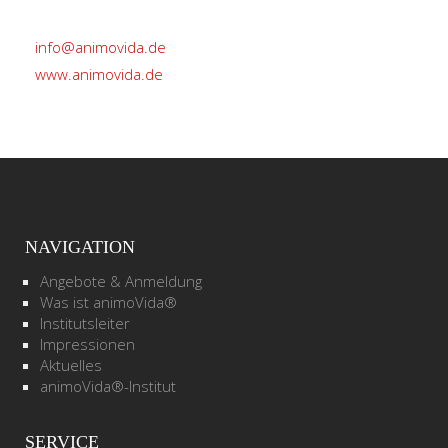
info@animovida.de
www.animovida.de
NAVIGATION
Angebote & Anmeldung
Was ist animoVida®
Institutsleiter
Impressionen
Aktuelles
animoVida®-Institut
SERVICE